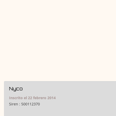
Nyco
Inscrito el 22 febrero 2014
Siren :
500112370