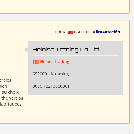
China
650000
Alimentación
Heloise Trading Co Ltd
Heloisetrading
650000 - Kunming
orales
sion
0086 18213880361
 au choix
 thé vert ou
 fabriquées