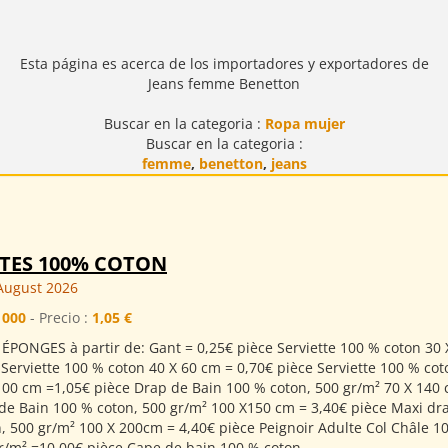
Esta página es acerca de los importadores y exportadores de
Jeans femme Benetton
Buscar en la categoria :
Ropa mujer
Buscar en la categoria :
femme
,
benetton
,
jeans
TTES 100% COTON
August 2026
1000
- Precio :
1,05 €
ÉPONGES à partir de: Gant = 0,25€ pièce Serviette 100 % coton 30 
 Serviette 100 % coton 40 X 60 cm = 0,70€ pièce Serviette 100 % cot
100 cm =1,05€ pièce Drap de Bain 100 % coton, 500 gr/m² 70 X 140 
de Bain 100 % coton, 500 gr/m² 100 X150 cm = 3,40€ pièce Maxi dr
, 500 gr/m² 100 X 200cm = 4,40€ pièce Peignoir Adulte Col Châle 1
r/m² =10,00€ pièce Cape de bain 100 % coton...