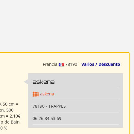
Francia
78190
Varios / Descuento
askena
askena
X 50 cm =
78190 - TRAPPES
on, 500
cm = 2.10€
06 26 84 53 69
ap de Bain
00 %