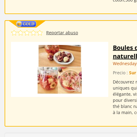
Reportar abuso
Boules d
naturell
Wednesday 
Precio :
Sur
Découvrez n
uniques qui
élégante, v
pour diversi
thé blanc n
à la main, 