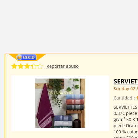
Reportar abuso
SERVIE
Sunday 02 
Cantidad :
SERVIETTES 
0,37€ pièce
gr/m² 50 X 
pièce Drap 
100 % coton
coton,500 g