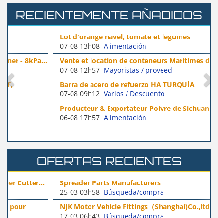
RECIENTEMENTE AÑADIDOS
Lot d'orange navel, tomate et legumes
07-08 13h08
Alimentación
Vente et location de conteneurs Maritimes de qualité
07-08 12h57
Mayoristas / proveed
Barra de acero de refuerzo HA TURQUÍA
07-08 09h12
Varios / Descuento
Producteur & Exportateur Poivre de Sichuan IGP
06-08 17h57
Alimentación
Rouge...
OFERTAS RECIENTES
Spreader Parts Manufacturers
25-03 03h58
Búsqueda/compra
NJK Motor Vehicle Fittings（Shanghai)Co.,ltd
17-03 06h43
Búsqueda/compra