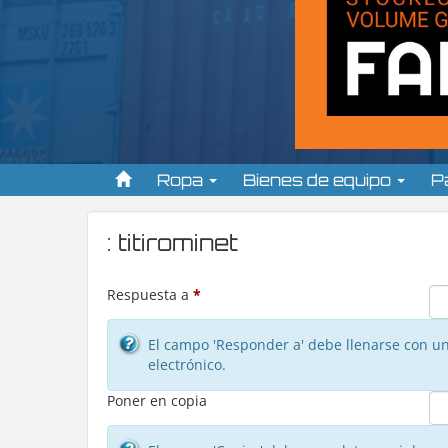
Ropa
Bienes de equipo
P
: titirominet
Respuesta a
*
El campo 'Responder a' debe llenarse con una
electrónico.
Poner en copia