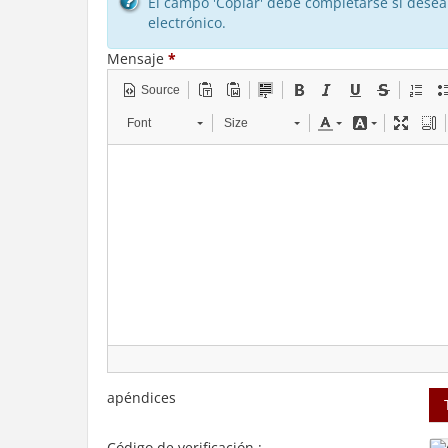
El campo 'Copiar' debe completarse si desea 
electrónico.
Mensaje
*
Source
Font
Size
apéndices
Código de verificación :