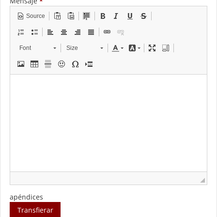
Mensaje
*
Source
Font
Size
apéndices
Transfierar