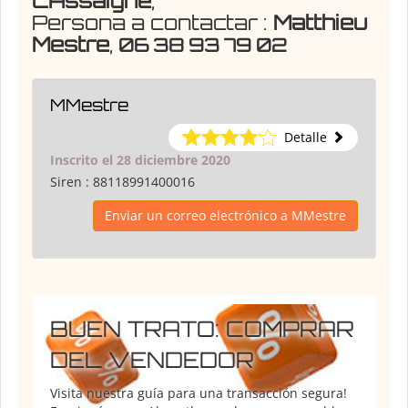
CAssaigne
,
Persona a contactar :
Matthieu
Mestre
,
06 38 93 79 02
MMestre
Detalle
Inscrito el 28 diciembre 2020
Siren :
88118991400016
Enviar un correo electrónico a MMestre
BUEN TRATO: COMPRAR
DEL VENDEDOR
Visita nuestra guía para una transacción segura!