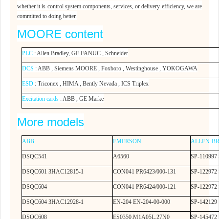
whether it is control system components, services, or delivery efficiency, we are
committed to doing better.
MOORE
content
PLC
: Allen Bradley, GE FANUC , Schneider
DCS
: ABB , Siemens MOORE , Foxboro , Westinghouse , YOKOGAWA
ESD
: Triconex , HIMA , Bently Nevada , ICS Triplex
Excitation cards
: ABB , GE Marke
More models
ABB
EMERSON
ALLEN-B
DSQC541
A6560
SP-110997 
DSQC601 3HAC12815-1
CON041 PR6423/000-131
SP-122972 
DSQC604
CON041 PR6424/000-121
SP-122972 
DSQC604 3HAC12928-1
EN-204 EN-204-00-000
SP-142129 
DSQC608
ES0350.M1A05L.27N0
SP-145472 