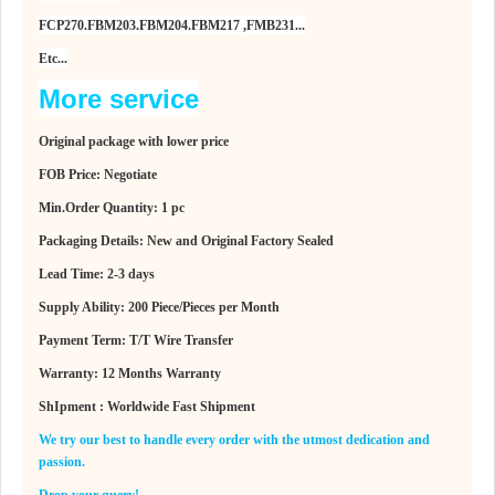
FCP270.FBM203.FBM204.FBM217 ,FMB231...
Etc...
More service
Original package with lower price
FOB Price: Negotiate
Min.Order Quantity: 1 pc
Packaging Details: New and Original Factory Sealed
Lead Time: 2-3 days
Supply Ability: 200 Piece/Pieces per Month
Payment Term: T/T Wire Transfer
Warranty: 12 Months Warranty
ShIpment : Worldwide Fast Shipment
We try our best to handle every order with the utmost dedication and
passion.