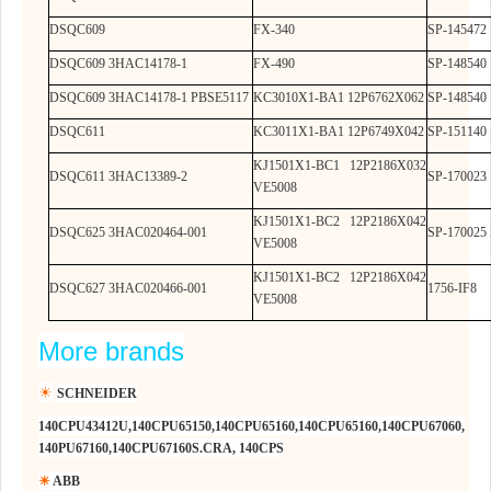
DSQC609
FX-340
SP-145472 
DSQC609 3HAC14178-1
FX-490
SP-148540 
DSQC609 3HAC14178-1 PBSE5117
KC3010X1-BA1 12P6762X062
SP-148540 
DSQC611
KC3011X1-BA1 12P6749X042
SP-151140
KJ1501X1-BC1 12P2186X032
DSQC611 3HAC13389-2
SP-170023 
VE5008
KJ1501X1-BC2 12P2186X042
DSQC625 3HAC020464-001
SP-170025 
VE5008
KJ1501X1-BC2 12P2186X042
DSQC627 3HAC020466-001
1756-IF8
VE5008
More
brands
☀
SCHNEIDER
140CPU43412U,140CPU65150,140CPU65160,140CPU65160,140CPU67060,
140PU67160,140CPU67160S.CRA, 140CPS
☀
ABB