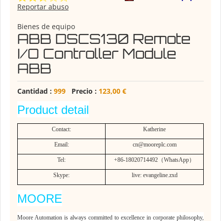
Reportar abuso
Bienes de equipo
ABB DSCS130 Remote
I/O Controller Module
ABB
Cantidad :
999
Precio :
123,00 €
Product detail
Contact:
Katherine
Email:
c
n
@
mooreplc.com
Tel:
+86-18020714492
（
WhatsApp
）
Skype:
live: evangeline.zxd
MOORE
Moore Automation is always committed to excellence in corporate philosophy,