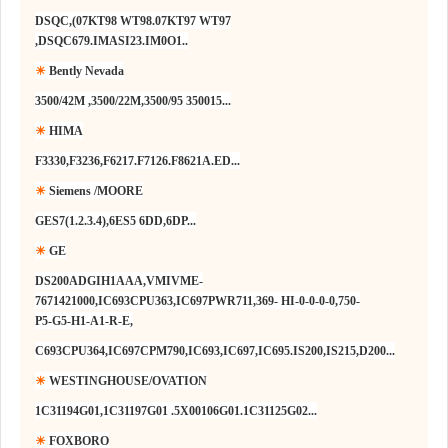
DSQC,(07KT98 WT98.07KT97 WT97
,DSQC679.IMASI23.IM0O1..
☀
Bently Nevada
3500/42M ,3500/22M,3500/95 350015...
☀
HIMA
F3330,F3236,F6217.F7126.F8621A.ED...
☀
Siemens /MOORE
GES7(1.2.3.4),6ES5 6DD,6DP...
☀
GE
DS200ADGIH1AAA,VMIVME-
7671421000,IC693CPU363,IC697PWR711,369- HI-0-0-0-0,750-
P5-G5-H1-A1-R-E,
C693CPU364,IC697CPM790,IC693,IC697,IC695.IS200,IS215,D200...
☀
WESTINGHOUSE/OVATION
1C31194G01,1C31197G01 .5X00106G01.1C31125G02...
☀
FOXBORO