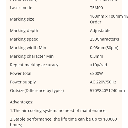
Laser mode
TEM00
100mm x 100mm 1
Marking size
Order
Marking depth
Adjustable
Marking speed
250Character/s
Marking width Min
0.03mm(30μm)
Marking character Min
0.3mm
Repeat marking accuracy
≤10μ/rad
Power total
≤800W
Power supply
AC 220V/50Hz
Outsize(Difference by types)
570*840*1240mm
Advantages:
1.The air cooling system, no need of maintenance;
2.Stable performance, the life time can be up to 100000
hours;