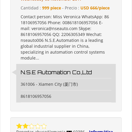
Cantidad :
999 piece
- Precio :
USD 666/piece
Contact person: Miss Veronica WhatsApp: 86
18106957056 Phone: 008618106957056 E-
mail: veronica@nseauto.com Skype:
8618106957056 QQ: 2206305349 Wechat:
nseauto006 N.S.E.Automation is a leading
global industrial supplier in China,
specializing in automation control systems
module...
N.S.E Automation Co.,Ltd
361006 - Xiamen City (厦门市)
8618106957056
Reportar abuso
Alemania
60386
Informática