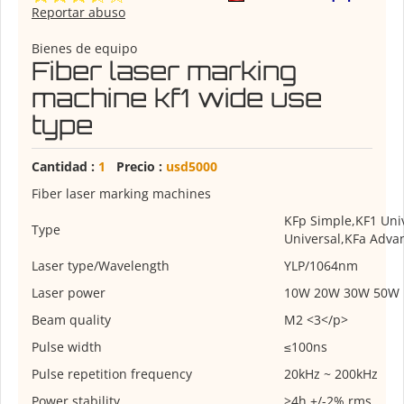
Reportar abuso
Bienes de equipo
Fiber laser marking
machine kf1 wide use
type
Cantidad :
1
Precio :
usd5000
Fiber laser marking machines
KFp Simple,KF1 Univ
Type
Universal,KFa Adva
Laser type/Wavelength
YLP/1064nm
Laser power
10W 20W 30W 50W
Beam quality
M2 <3</p>
Pulse width
≤100ns
Pulse repetition frequency
20kHz ~ 200kHz
Power stability
>4h +/-2% rms