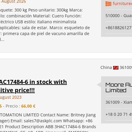
 August 2026
furniture
aquete: 300 kg Peso unitario: 300kg Marca:
510000 - Gu
ilo: combinación Material: Cuero Función:
Eléctrico USB estilo: italiano minimalista
plicables: sala de estar. Marco: esqueleto de
+8618826127
r: primera capa de piel de vacuno amarilla de
...
China
3610
C17484-6 in stock with
Moore A
tive price!!!
Limited
August 2023
361009 - Xia
5
- Precio :
66,00 €
+18 0 20 71 4
OMATION LIMITED Contact Name: Britney Jiang
ager) Email: sales7@askplc.com Whatsapp: +86
1 Product Description ABB 3HAC17484-6 Brands