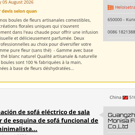
 05 August 2026
Heloisetr
r devis selon quan
650000 - Ku
nos boules de fleurs artisanales comestibles,
créations florales uniques qui s'ouvrent
0086 182138
ment dans l'eau chaude pour offrir une infusion
visuelle et délicieusement parfumée. Deux
fessionnelles au choix pour diversifier votre
amme pure fleur (sans thé) ​ - Gamme avec base
 thé blanc naturel Qualité artisanale & naturelle
 boules sont 100 % fabriquées à la main,
nées à base de fleurs déshydratées...
China
51
ción de sofá eléctrico de sala
Guangzh
r de esquina de sofá funcional de
Monisa F
Co.,Ltd
inimalista...