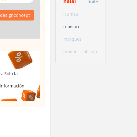
halal
huile
icumsa
a designconcept
maison
marques
mobile
oficina
. Sólo la
 información