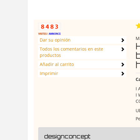
Ma
Dar su opinión
Todos los comentarios en este
b
productos
Añadir al carrito
Imprimir
C
I
I
C
Ub
Pe
designconcept