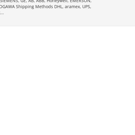
SIEMENS, GE, AB, ABB, Honeywell, EMERSON,
OGAWA Shipping Methods DHL, aramex, UPS,
..