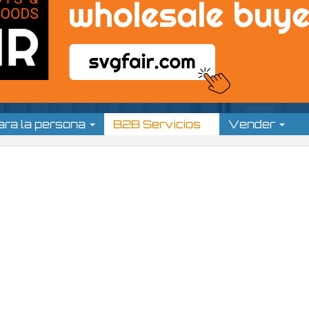
ara la persona
B2B Servicios
Vender