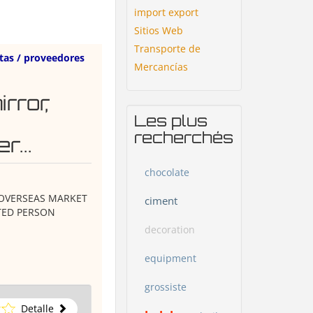
import export
Sitios Web
Transporte de
tas / proveedores
Mercancías
rror,
Les plus
recherchés
r...
chocolate
 OVERSEAS MARKET
ciment
STED PERSON
decoration
equipment
grossiste
Detalle