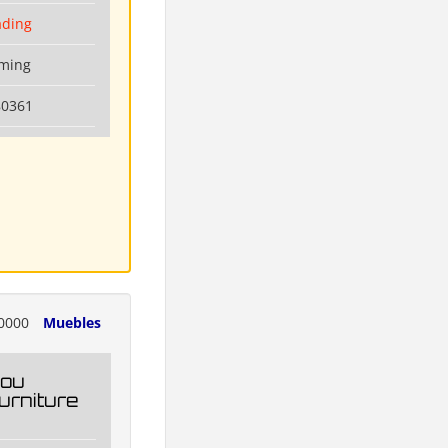
ading
nming
80361
0000
Muebles
ou
urniture