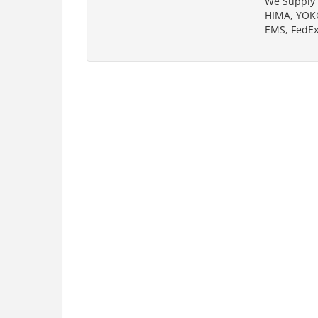
We Supply 
HIMA, YOK
EMS, FedEx.