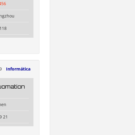
456
angzhou
118
09
Informática
uomation
men
9 21