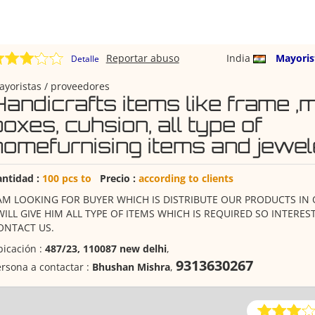
Reportar abuso
India
Mayoris
Detalle
yoristas / proveedores
Handicrafts items like frame ,mi
oxes, cuhsion, all type of
homefurnising items and jewele
antidad :
100 pcs to
Precio :
according to clients
 AM LOOKING FOR BUYER WHICH IS DISTRIBUTE OUR PRODUCTS IN
 WILL GIVE HIM ALL TYPE OF ITEMS WHICH IS REQUIRED SO INTERE
ONTACT US.
icación :
487/23, 110087 new delhi
,
9313630267
rsona a contactar :
Bhushan Mishra
,