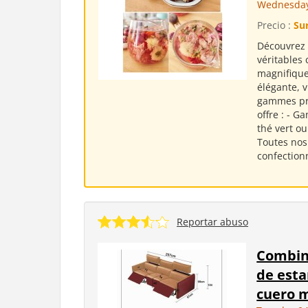
Wednesday
Precio :
Su
Découvrez 
véritables 
magnifique
élégante, 
gammes pro
offre : - G
thé vert ou
Toutes nos
confection
Reportar abuso
Combina
de esta
cuero m