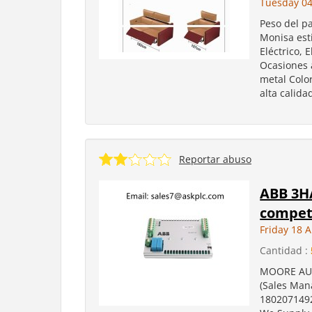
Tuesday 04
Peso del p
Monisa est
Eléctrico, 
Ocasiones a
metal Colo
alta calidad
Reportar abuso
ABB 3HA
competi
Friday 18 
Cantidad :
MOORE AUT
(Sales Man
1802071492