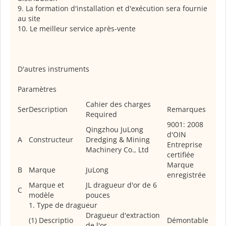
9. La formation d'installation et d'exécution sera fournie
au site
10. Le meilleur service après-vente
D'autres instruments
Paramètres
Cahier des charges
Ser
Description
Remarques
Required
9001: 2008
Qingzhou JuLong
d'OIN
A
Constructeur
Dredging & Mining
Entreprise
Machinery Co., Ltd
certifiée
Marque
B
Marque
JuLong
enregistrée
Marque et
JL dragueur d'or de 6
C
modèle
pouces
1. Type de dragueur
Dragueur d'extraction
(1) Descriptio
Démontable
de l'or