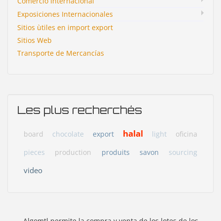
Comercio Internacional
Exposiciones Internacionales
Sitios ùtiles en import export
Sitios Web
Transporte de Mercancías
Les plus recherchés
halal
board
chocolate
export
light
oficina
pieces
production
produits
savon
sourcing
video
Algomtl permite la compra y venta de los lotes de los