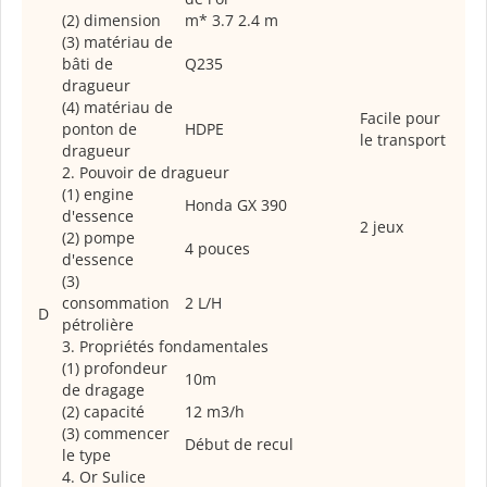
(2) dimension
m* 3.7 2.4 m
(3) matériau de
bâti de
Q235
dragueur
(4) matériau de
Facile pour
ponton de
HDPE
le transport
dragueur
2. Pouvoir de dragueur
(1) engine
Honda GX 390
d'essence
2 jeux
(2) pompe
4 pouces
d'essence
(3)
consommation
2 L/H
D
pétrolière
3. Propriétés fondamentales
(1) profondeur
10m
de dragage
(2) capacité
12 m3/h
(3) commencer
Début de recul
le type
4. Or Sulice