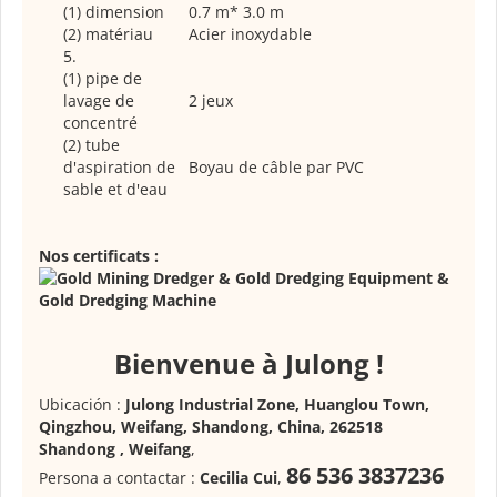
(1) dimension
0.7 m* 3.0 m
(2) matériau
Acier inoxydable
5.
(1) pipe de
lavage de
2 jeux
concentré
(2) tube
d'aspiration de
Boyau de câble par PVC
sable et d'eau
Nos certificats :
Bienvenue à Julong !
Ubicación :
Julong Industrial Zone, Huanglou Town,
Qingzhou, Weifang, Shandong, China, 262518
Shandong , Weifang
,
86 536 3837236
Persona a contactar :
Cecilia Cui
,