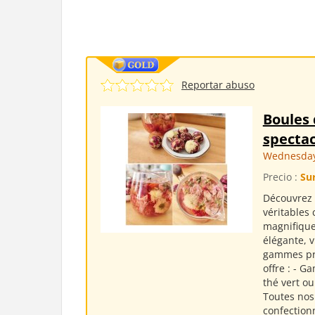
Reportar abuso
Boules 
spectac
Wednesday
Precio :
Su
Découvrez 
véritables 
magnifique
élégante, 
gammes pro
offre : - G
thé vert ou
Toutes nos
confection