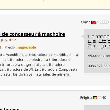
China
450000
e de concasseur à machoire
La techn
 July 2012
Cie., Ltd
Zhongke
1
- Precio :
négociable
dora mandíbula La trituradora de mandíbula , La
450000 - zhe
 , La trituradora de piedra, La trituradora de
a trituradora de general , La trituradora
0086 371 55
 La trituradora de WJ, La trituradora Compuesta
aplastar los diversos materiales de minería...
Bélgica
1140
e lavage