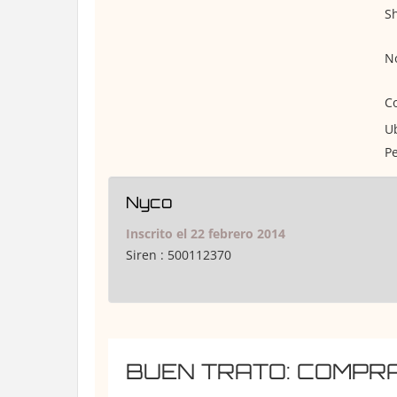
Sh
No
Co
Ub
Pe
Nyco
Inscrito el 22 febrero 2014
Siren :
500112370
BUEN TRATO: COMPR