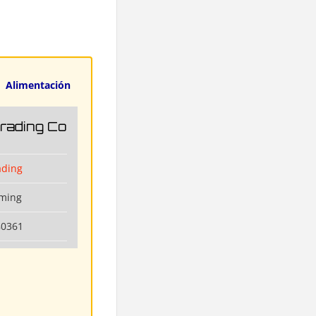
Alimentación
Trading Co
ading
nming
80361