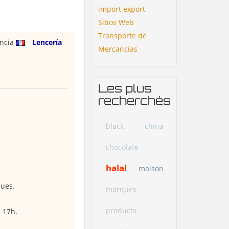
import export
Sitios Web
Transporte de
ancia
Lencería
Mercancías
Les plus
recherchés
black
china
chocolate
halal
maison
ques.
marques
products
 17h.