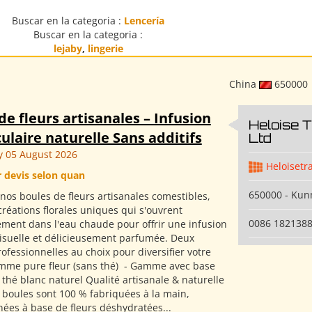
Buscar en la categoria :
Lencería
Buscar en la categoria :
lejaby
,
lingerie
China
650000
de fleurs artisanales – Infusion
Heloise 
ulaire naturelle Sans additifs
Ltd
 05 August 2026
Heloisetr
r devis selon quan
650000 - Ku
nos boules de fleurs artisanales comestibles,
créations florales uniques qui s'ouvrent
0086 182138
ment dans l'eau chaude pour offrir une infusion
visuelle et délicieusement parfumée. Deux
fessionnelles au choix pour diversifier votre
amme pure fleur (sans thé) ​ - Gamme avec base
 thé blanc naturel Qualité artisanale & naturelle
 boules sont 100 % fabriquées à la main,
nées à base de fleurs déshydratées...