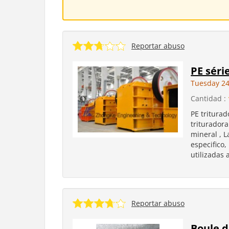
Reportar abuso
PE séri
Tuesday 24
Cantidad :
PE tritura
trituradora
mineral , L
especifico,
utilizadas 
Reportar abuso
Boule d