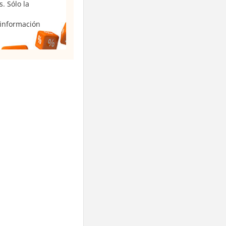
. Sólo la
 información