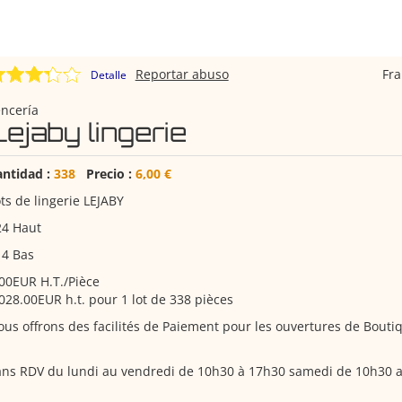
Reportar abuso
Fr
Detalle
ncería
Lejaby lingerie
antidad :
338
Precio :
6,00 €
ts de lingerie LEJABY
24 Haut
14 Bas
00EUR H.T./Pièce
028.00EUR h.t. pour 1 lot de 338 pièces
us offrons des facilités de Paiement pour les ouvertures de Bouti
ans RDV du lundi au vendredi de 10h30 à 17h30 samedi de 10h30 a