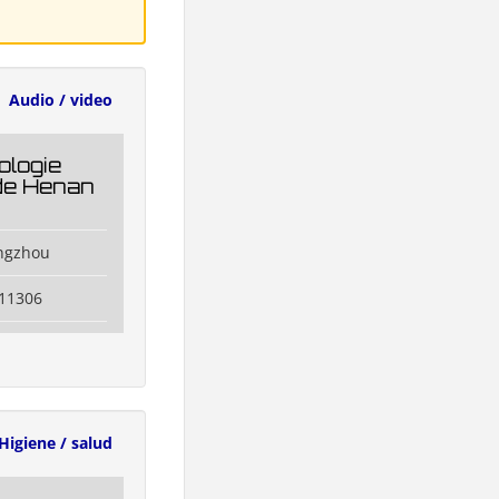
Audio / video
ologie
 de Henan
ngzhou
011306
Higiene / salud