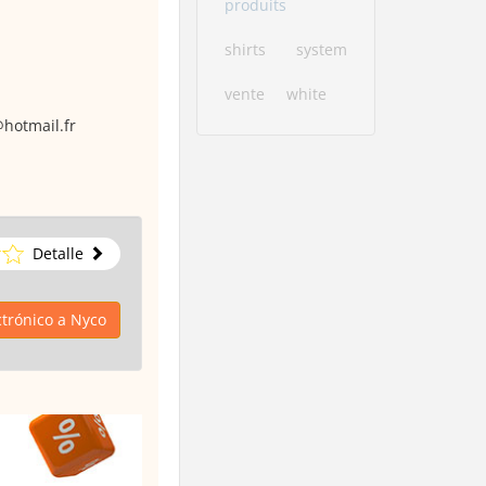
produits
shirts
system
vente
white
@hotmail.fr
Detalle
ctrónico a Nyco