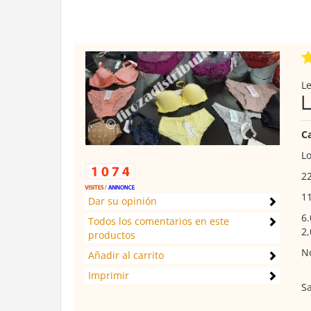
Le
C
Lo
2
1
Dar su opinión
6.
Todos los comentarios en este
2,
productos
No
Añadir al carrito
Imprimir
S