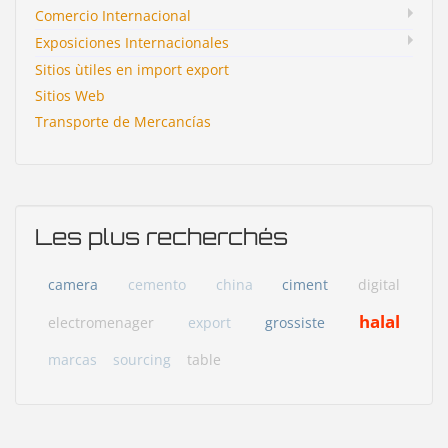
Comercio Internacional
Exposiciones Internacionales
Sitios ùtiles en import export
Sitios Web
Transporte de Mercancías
Les plus recherchés
camera
cemento
china
ciment
digital
halal
electromenager
export
grossiste
marcas
sourcing
table