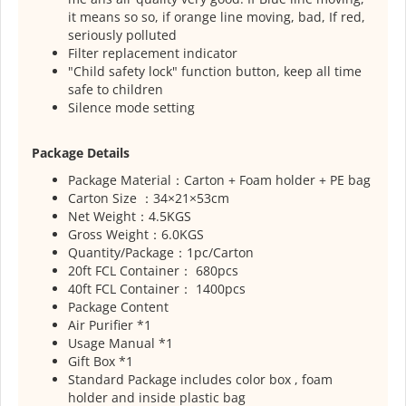
it means so so, if orange line moving, bad, If red,
seriously polluted
Filter replacement indicator
"Child safety lock" function button, keep all time
safe to children
Silence mode setting
Package Details
Package Material：Carton + Foam holder + PE bag
Carton Size ：34×21×53cm
Net Weight：4.5KGS
Gross Weight：6.0KGS
Quantity/Package：1pc/Carton
20ft FCL Container： 680pcs
40ft FCL Container： 1400pcs
Package Content
Air Purifier *1
Usage Manual *1
Gift Box *1
Standard Package includes color box , foam
holder and inside plastic bag