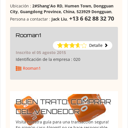
Ubicación :
2#Shang'Ao RD, Humen Town, Dongguan
City, Guangdong Province, China, 523929 Dongguan
,
+13 6 62 88 32 70
Persona a contactar :
Jack Liu
,
Rooman1
Detalle
Inscrito el 05 agosto 2015
Identificación de la empresa :
020
Rooman1
BUEN TRATO: COMPRAR
DEL VENDEDOR
Visita nuestra guía para una transacción segura!
En ningún caso Algomtl no se hace responsable