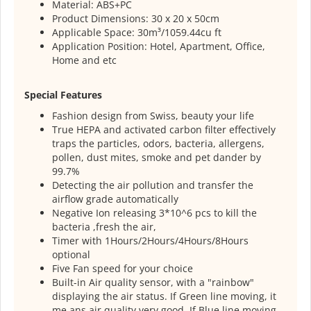
Material: ABS+PC
Product Dimensions: 30 x 20 x 50cm
Applicable Space: 30m³/1059.44cu ft
Application Position: Hotel, Apartment, Office,
Home and etc
Special Features
Fashion design from Swiss, beauty your life
True HEPA and activated carbon filter effectively
traps the particles, odors, bacteria, allergens,
pollen, dust mites, smoke and pet dander by
99.7%
Detecting the air pollution and transfer the
airflow grade automatically
Negative Ion releasing 3*10^6 pcs to kill the
bacteria ,fresh the air,
Timer with 1Hours/2Hours/4Hours/8Hours
optional
Five Fan speed for your choice
Built-in Air quality sensor, with a "rainbow"
displaying the air status. If Green line moving, it
me ans air quality very good. If Blue line moving,