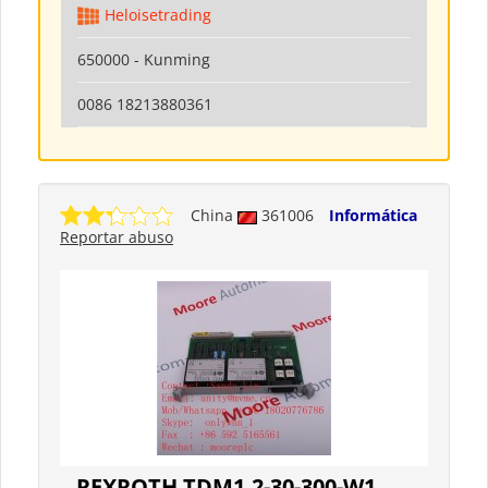
Heloisetrading
650000 - Kunming
0086 18213880361
China
361006
Informática
Reportar abuso
REXROTH TDM1.2-30-300-W1