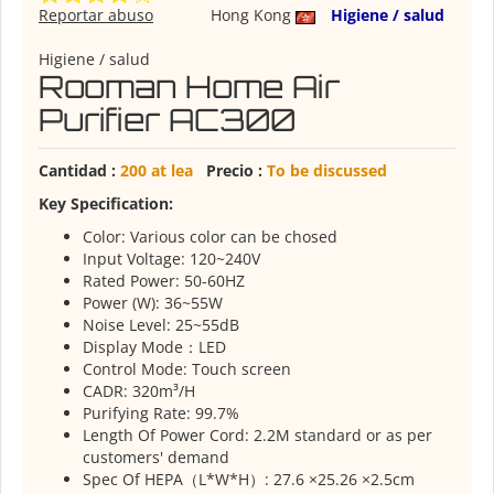
Reportar abuso
Hong Kong
Higiene / salud
Higiene / salud
Rooman Home Air
Purifier AC300
Cantidad :
200 at lea
Precio :
To be discussed
Key Specification:
Color: Various color can be chosed
Input Voltage: 120~240V
Rated Power: 50-60HZ
Power (W): 36~55W
Noise Level: 25~55dB
Display Mode：LED
Control Mode: Touch screen
CADR: 320m³/H
Purifying Rate: 99.7%
Length Of Power Cord: 2.2M standard or as per
customers' demand
Spec Of HEPA（L*W*H）: 27.6 ×25.26 ×2.5cm