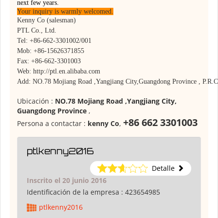
next few years.
Your inquiry is warmly welcomed.
Kenny Co (salesman)
PTL Co., Ltd.
Tel: +86-662-3301002/001
Mob: +86-15626371855
Fax: +86-662-3301003
Web: http://ptl.en.alibaba.com
Add: NO.78
Mojiang Road ,Yangjiang City,
Guangdong Province , P.R.C
Ubicación :
NO.78 Mojiang Road ,Yangjiang City,
Guangdong Province
,
+86 662 3301003
Persona a contactar :
kenny Co
,
ptlkenny2016
Detalle
Inscrito el 20 junio 2016
Identificación de la empresa :
423654985
ptlkenny2016