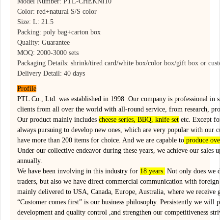
Model Number: PTL-CHEKNI10
Color: red+natural S/S color
Size: L: 21.5
Packing: poly bag+carton box
Quality: Guarantee
MOQ: 2000-3000 sets
Packaging Details: shrink/tired card/white box/color box/gift box or cus
Delivery Detail: 40 days
Profile
PTL Co., Ltd. was established in 1998 .Our company is professional in 
clients from all over the world with all-round service, from research, pr
Our product mainly includes
cheese series, BBQ, knife set
etc. Except for
always pursuing to develop new ones, which are very popular with our 
have more than 200 items for choice. And we are capable to
produce ove
Under our collective endeavor during these years, we achieve our sales 
annually.
We have been involving in this industry for
18 years.
Not only does we d
traders, but also we have direct commercial communication with foreign 
mainly delivered to USA, Canada, Europe, Australia, where we receive g
“Customer comes first” is our business philosophy. Persistently we will p
development and quality control ,and strengthen our competitiveness stri