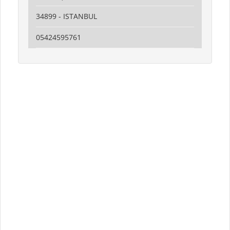
34899 - ISTANBUL
05424595761