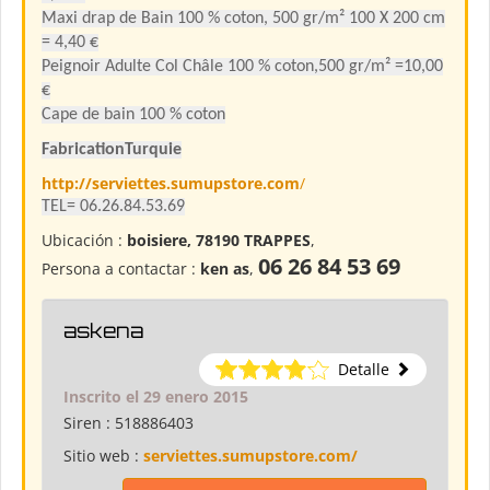
Maxi drap de Bain 100 % coton, 500 gr/m² 100 X 200 cm
= 4,40 €
Peignoir Adulte Col Châle 100 % coton,500 gr/m² =10,00
€
Cape de bain 100 % coton
FabricationTurquie
http://serviettes.sumupstore.com
/
TEL= 06.26.84.53.69
Ubicación :
boisiere, 78190 TRAPPES
,
06 26 84 53 69
Persona a contactar :
ken as
,
askena
Detalle
Inscrito el 29 enero 2015
Siren :
518886403
Sitio web :
serviettes.sumupstore.com/