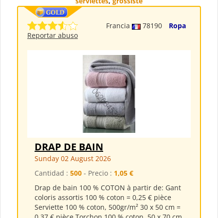
serviettes
,
grossiste
Francia
78190
Ropa
Reportar abuso
DRAP DE BAIN
Sunday 02 August 2026
Cantidad :
500
- Precio :
1,05 €
Drap de bain 100 % COTON à partir de: Gant
coloris assortis 100 % coton = 0,25 € pièce
Serviette 100 % coton, 500gr/m² 30 x 50 cm =
0,37 € pièce Torchon 100 % coton, 50 x 70 cm