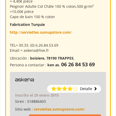
= 4,40€ pièce
Peignoir Adulte Col Châle 100 % coton,500 gr/m²
=10,00€ pièce
Cape de bain 100 % coton
Fabrication
Turquie
http
://
serviettes
.
sumupstore
.
com
/
TEL= 00.33. (0) 6.26.84.53.69
Email = askena@live.fr
Ubicación :
boisiere, 78190 TRAPPES
,
06 26 84 53 69
Persona a contactar :
ken as
,
askena
Detalle
Inscrito el 29 enero 2015
Siren :
518886403
Sitio web :
serviettes.sumupstore.com/