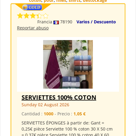
coton
,
pour
,
filles
,
shirts
,
destockage
Francia
78190
Varios / Descuento
Reportar abuso
SERVIETTES 100% COTON
Sunday 02 August 2026
Cantidad :
1000
- Precio :
1,05 €
SERVIETTES ÉPONGES à partir de: Gant =
0,25€ pièce Serviette 100 % coton 30 X 50 cm
= 0,37€ pièce Serviette 100 % coton 40 X 60