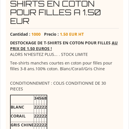
SHIRTS EN COTON
POUR FILLES A 1.50
EUR
Cantidad :
1000
Precio :
1.50 EUR HT
DESTOCKAGE DE T-SHIRTS EN COTON POUR FILLES
AU
PRIX DE 1.50 EUROS !
ALORS N'HESITEZ PLUS... . STOCK LIMITE
Tee-shirts manches courtes en coton pour filles pour
filles 3-8 ans.100% coton. Blanc/Corail/Gris Chine
CONDITIONNEMENT : COLIS CONDITIONNE DE 30
PIECES
3
4
5
6
8
BLANC
2
2
2
2
2
CORAIL
2
2
2
2
2
GRIS CHINE
2
2
2
2
2